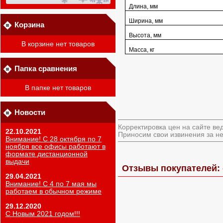
Длина, мм
Ширина, мм
Корзина
Высота, мм
В корзине нет товаров
Масса, кг
Папка сравнения
В папке нет товаров
Новости
Корректировка цен на сайте ве
22.10.2021
Приносим свои извинения за не
Внимание! С 28 октября по 7
ноября все офисы работают в
формате дистанционной
выдачи
Отзывы покупателей: 
29.04.2021
Внимание! С 4 по 7 мая мы
работаем в обычном режиме
29.12.2020
С Новым 2021 годом!!!