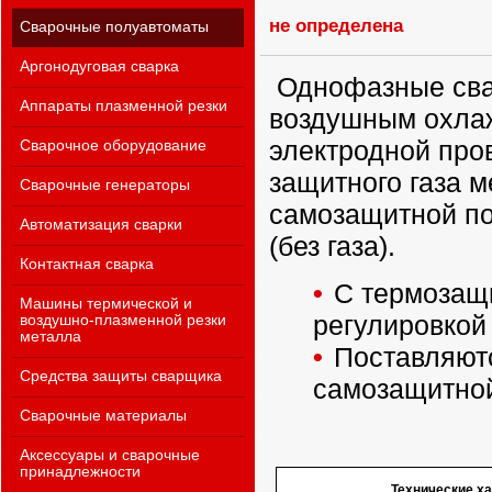
не определена
Сварочные полуавтоматы
Аргонодуговая сварка
Однофазные сва
Аппараты плазменной резки
воздушным охла
электродной про
Сварочное оборудование
защитного газа 
Сварочные генераторы
самозащитной п
Автоматизация сварки
(без газа).
Контактная сварка
С термозащи
Машины термической и
регулировкой 
воздушно-плазменной резки
металла
Поставляют
Средства защиты сварщика
самозащитной
Сварочные материалы
Аксессуары и сварочные
принадлежности
Технические х