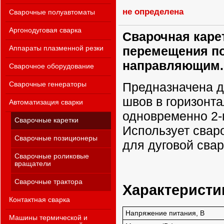
не определена
Сварочные полуавтоматы
Аргонодуговая сварка
Сварочная карет
перемещения п
Аппараты плазменной резки
направляющим.
Сварочное оборудование
Предназначена д
Сварочные генераторы
швов в горизонт
Автоматизация сварки
одновременно 2-
Сварочные каретки
Использует свар
Сварочные позиционеры
для дуговой свар
Сварочные роликовые
вращатели
Сварочные трактора
Характеристи
Контактная сварка
Напряжение питания, В
Машины термической и