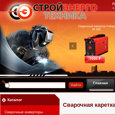
Р
+
очный аппарат Ресанта
Машина термической резки
Сварочный инвертор Fubag
САИПА-200 ММА
FUBAG INCUT10
IR 200
25390 ₽
460700 ₽
7000 ₽
Главная
Каталог
Сварочная каретка 
Сварочные инверторы