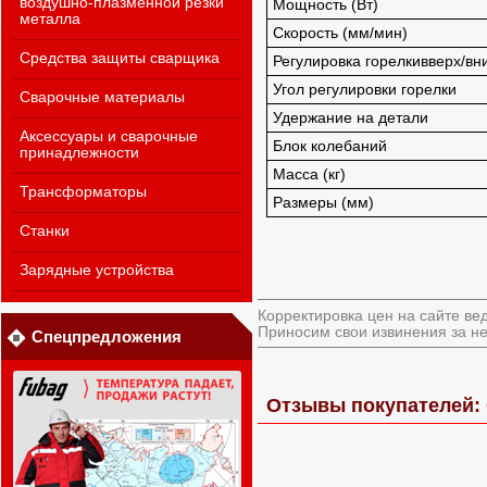
воздушно-плазменной резки
Мощность (Вт)
металла
Скорость (мм/мин)
Средства защиты сварщика
Регулировка горелкивверх/вни
Угол регулировки горелки
Сварочные материалы
Удержание на детали
Аксессуары и сварочные
Блок колебаний
принадлежности
Масса (кг)
Трансформаторы
Размеры (мм)
Станки
Зарядные устройства
Корректировка цен на сайте ве
Приносим свои извинения за не
Спецпредложения
Отзывы покупателей: С