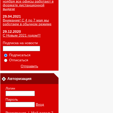
ноября все офисы работают в
формате дистанционной
выдачи
29.04.2021
Внимание! С 4 по 7 мая мы
работаем в обычном режиме
29.12.2020
С Новым 2021 годом!!!
Подписка на новости
Подписаться
Отписаться
Отправить
Авторизация
Логин
Пароль
Вход
Регистрация
|
Мой пароль?