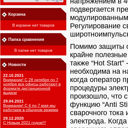
напряжением в 40
подвергается пр
Корзина
модулированным
Регулирование св
В корзине нет товаров
широтноимпульсн
Папка сравнения
Помимо защиты о
В папке нет товаров
крайне полезные ф
также “Hot Start”
Новости
необходима на н
22.10.2021
когда оператор п
Внимание! С 28 октября по 7
ноября все офисы работают в
процедуры электр
формате дистанционной
выдачи
произошло, что 
29.04.2021
функцию “Anti St
Внимание! С 4 по 7 мая мы
работаем в обычном режиме
сварочного тока
29.12.2020
электрода. Когд
С Новым 2021 годом!!!