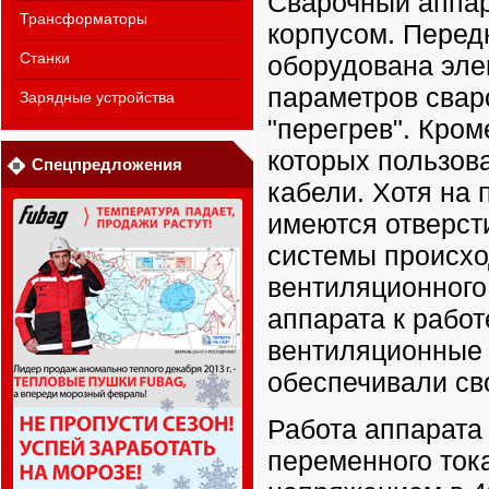
Сварочный аппа
Трансформаторы
корпусом. Передн
Станки
оборудована эле
параметров сваро
Зарядные устройства
"перегрев". Кром
которых пользов
Спецпредложения
кабели. Хотя на 
имеются отверст
системы происхо
вентиляционного 
аппарата к работ
вентиляционные 
обеспечивали св
Работа аппарата
переменного тока