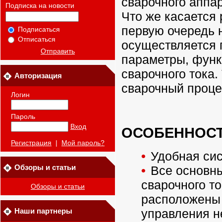
сварочного аппа
Подписка на новости
Что же касается 
первую очередь н
Подписаться
Отписаться
осуществляется 
Отправить
параметры, функ
сварочного тока
Авторизация
сварочный проце
Логин
Пароль
Вход
ОСОБЕННОС
Регистрация
|
Мой пароль?
Удобная си
Обзоры и статьи
Все основны
сварочного то
Обзоры и статьи
расположены 
управления н
Наши партнеры