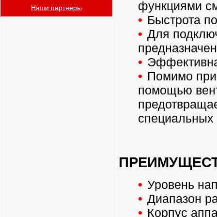
функциями см
Наши партнеры
Быстрота п
Для подключ
предназначе
Эффективна
Помимо при
помощью вент
предотвращае
специальных 
ПРЕИМУЩЕС
Уровень нап
Диапазон ра
Корпус апп