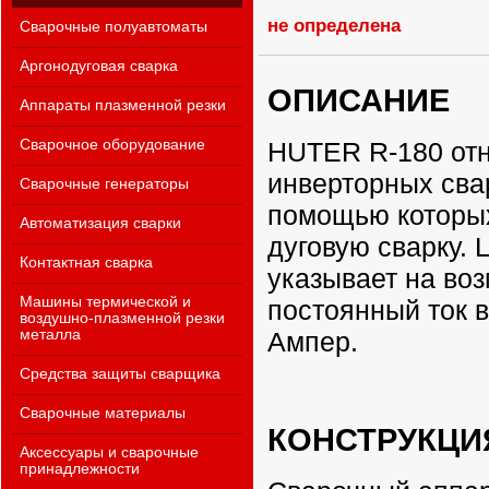
не определена
Сварочные полуавтоматы
Аргонодуговая сварка
ОПИСАНИЕ
Аппараты плазменной резки
HUTER R-180 отн
Сварочное оборудование
инверторных сва
Сварочные генераторы
помощью которы
Автоматизация сварки
дуговую сварку.
Контактная сварка
указывает на во
Машины термической и
постоянный ток в
воздушно-плазменной резки
Ампер.
металла
Средства защиты сварщика
Сварочные материалы
КОНСТРУКЦИ
Аксессуары и сварочные
принадлежности