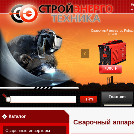
Р
+
очный аппарат Ресанта
Машина термической резки
Сварочный инвертор Fubag
САИПА-200 ММА
FUBAG INCUT10
IR 200
25390 ₽
460700 ₽
7000 ₽
Главная
Каталог
Сварочный аппарат
Сварочные инверторы