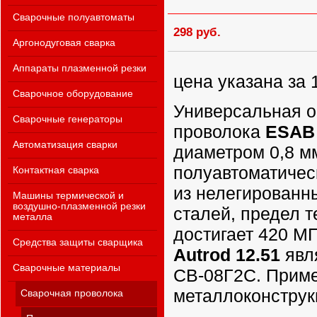
Сварочные полуавтоматы
298 руб.
Аргонодуговая сварка
Аппараты плазменной резки
цена указана за 1
Сварочное оборудование
Универсальная о
Сварочные генераторы
проволока
ESAB 
Автоматизация сварки
диаметром 0,8 м
полуавтоматичес
Контактная сварка
из нелегированн
Машины термической и
воздушно-плазменной резки
сталей, предел т
металла
достигает 420 М
Средства защиты сварщика
Autrod 12.51
явл
Сварочные материалы
СВ-08Г2С. Приме
металлоконструк
Сварочная проволока