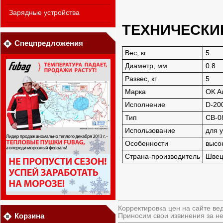
Зарядные устройства
ТЕХНИЧЕСКИ
Спецпредложения
Вес, кг
5
Диаметр, мм
0.8
Развес, кг
5
Марка
OK Au
Исполнение
D-20
Тип
СВ-0
Использование
для 
Особенности
высо
Страна-производитель
Швец
Корректировка цен на сайте ве
Корзина
Приносим свои извинения за не