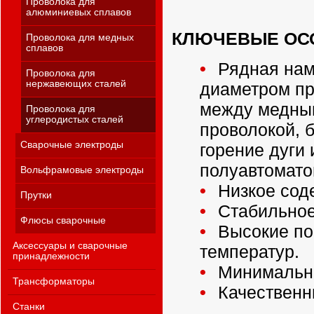
Проволока для
алюминиевых сплавов
КЛЮЧЕВЫЕ ОС
Проволока для медных
сплавов
Рядная нам
Проволока для
нержавеющих сталей
диаметром пр
между медны
Проволока для
углеродистых сталей
проволокой, 
Сварочные электроды
горение дуги
полуавтомато
Вольфрамовые электроды
Низкое сод
Прутки
Стабильное
Флюсы сварочные
Высокие по
Аксессуары и сварочные
температур.
принадлежности
Минимально
Трансформаторы
Качественн
Станки