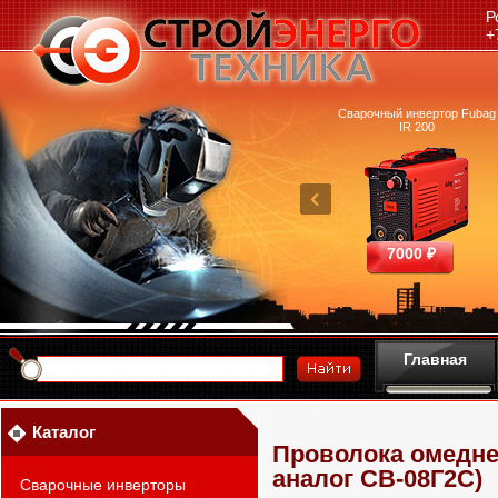
Р
+
очный аппарат Ресанта
Машина термической резки
Сварочный инвертор Fubag
САИПА-200 ММА
FUBAG INCUT10
IR 200
25390 ₽
460700 ₽
7000 ₽
Главная
Каталог
Проволока омеднен
аналог СВ-08Г2С)
Сварочные инверторы