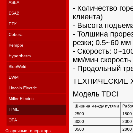
ASEA
- Количество гор
ESAB
клиента)
- Высота подъема
ПТК
- Толщина проре
Cebora
резки; 0.5~60 мм
Kemppi
- Скорость: 0~1
Hypertherm
мм/мин скорость 
- Продольный трек
BlueWeld
EWM
ТЕХНИЧЕСКИЕ 
Lincoln Electric
Модель TDCI
Miller Electric
Ширина между путями
Рабо
TIME
2500
1800
ЭТА
3000
2300
3500
2800
Сварочные генераторы