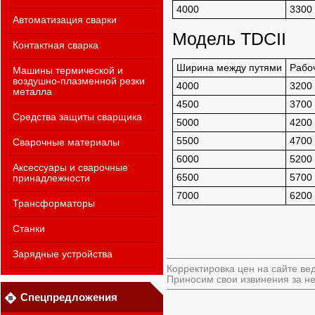
4000
3300
Автоматизация сварки
Модель TDCII
Контактная сварка
Ширина между путями
Рабо
Машины термической и
воздушно-плазменной резки
4000
3200
металла
4500
3700
Средства защиты сварщика
5000
4200
5500
4700
Сварочные материалы
6000
5200
Аксессуары и сварочные
6500
5700
принадлежности
7000
6200
Трансформаторы
Станки
Зарядные устройства
Корректировка цен на сайте ве
Приносим свои извинения за не
Спецпредложения