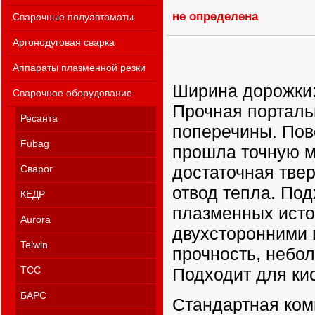
не определена
Сварочные полуавтоматы
Аргонодуговая сварка
Аппараты плазменной резки
Ширина дорожки: 
Сварочное оборудование
Прочная порталь
Ресанта
поперечины. По
Fubag
прошла точную м
достаточная тве
Сварог
отвод тепла. По
КЕДР
плазменных исто
Aurora
двухсторонними
Telwin
прочность, небо
Подходит для ки
ТСС
БАРС
Стандартная ком