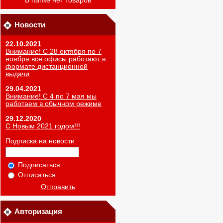
В папке нет товаров
Новости
22.10.2021
Внимание! С 28 октября по 7
ноября все офисы работают в
формате дистанционной
выдачи
29.04.2021
Внимание! С 4 по 7 мая мы
работаем в обычном режиме
29.12.2020
С Новым 2021 годом!!!
Подписка на новости
Подписаться
Отписаться
Отправить
Авторизация