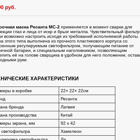
00 руб.
рочная маска Ресанта МС-2
применяется в момент сварки для
екции глаз и лица от искр и брызг металла. Чувствительный фильтр
и возможно настроить исходя из требований исполняемой работы.
а этого типа выполнена из прочного пластикового корпуса со
роенным регулируемым светофильтром, получающим питание от
нечной батареи, и специальным наголовником, позволяющим
епить её на голове сварщика в удобном для него положении, остав
одными руки.
ХНИЧЕСКИЕ ХАРАКТЕРИСТИКИ
меры в коробке
22× 22× 22см
енд
Ресанта
ана бренда
Латвия
ана производства
Китай
меры экрана, мм
92 х 42
 светофильтра
Хамелеон
улировка светофильтра
Да