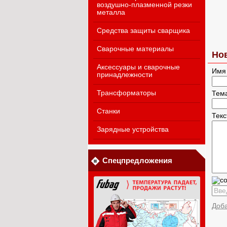
воздушно-плазменной резки
металла
Средства защиты сварщика
Сварочные материалы
Но
Аксессуары и сварочные
Имя
принадлежности
Трансформаторы
Тем
Станки
Тек
Зарядные устройства
Спецпредложения
Доб