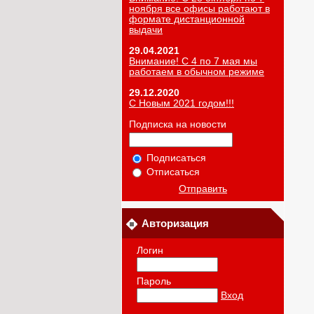
ноября все офисы работают в
формате дистанционной
выдачи
29.04.2021
Внимание! С 4 по 7 мая мы
работаем в обычном режиме
29.12.2020
С Новым 2021 годом!!!
Подписка на новости
Подписаться
Отписаться
Отправить
Авторизация
Логин
Пароль
Вход