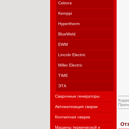
Cebora
Kemppi
Hypertherm
BlueWeld
EWM
Lincoln Electric
Miller Electric
TIME
ЭТА
Сварочные генераторы
Корре
Прино
Автоматизация сварки
Контактная сварка
От
Машины термической и