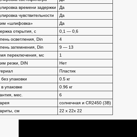
улировка времени задержки
Да
улировка чувствительности
Да
жим «шлифовка»
Да
ержка открытия, с
0,1 — 0,6
пень осветления, Din
4
пень затемнения, Din
9 — 13
мя переключения, мс
1
им резки, DIN
Нет
териал
Пластик
 без упаковки
0.5 кг
 в упаковке
0.96 кг
антия, мес.
6
арея
солнечная и CR2450 (3В)
ариты, см
22 х 22х 22