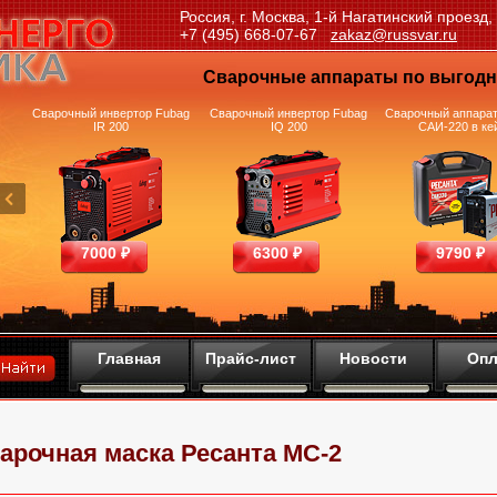
Россия, г. Москва, 1-й Нагатинский проезд,
+7 (495) 668-07-67
zakaz@russvar.ru
Сварочные аппараты по выгод
и
Сварочный инвертор Fubag
Сварочный инвертор Fubag
Сварочный аппарат
IR 200
IQ 200
САИ-220 в ке
7000 ₽
6300 ₽
9790 ₽
Главная
Прайс-лист
Новости
Опл
арочная маска Ресанта МС-2