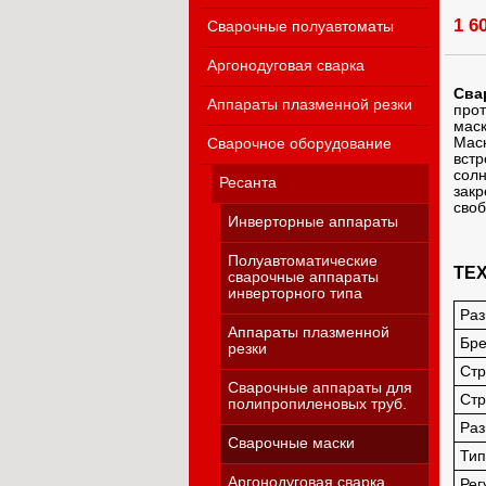
1 6
Сварочные полуавтоматы
Аргонодуговая сварка
Сва
Аппараты плазменной резки
прот
маск
Маск
Сварочное оборудование
вст
сол
Ресанта
закр
своб
Инверторные аппараты
Полуавтоматические
ТЕ
сварочные аппараты
инверторного типа
Раз
Аппараты плазменной
Бр
резки
Стр
Сварочные аппараты для
Стр
полипропиленовых труб.
Раз
Сварочные маски
Тип
Аргонодуговая сварка
Рег