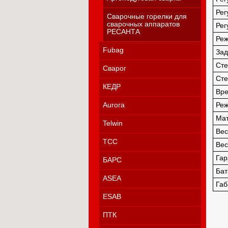
Рег
Сварочные горелки для
сварочных аппаратов
Рег
РЕСАНТА
Ре
Fubag
Зад
Сте
Сварог
Сте
КЕДР
Вре
Aurora
Реж
Ма
Telwin
Вес
ТСС
Вес
Гар
БАРС
Бат
ASEA
Габ
ESAB
ПТК