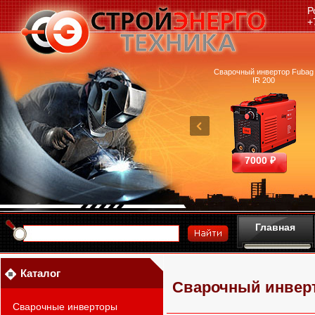
Р
+
очный аппарат Ресанта
Машина термической резки
Сварочный инвертор Fubag
САИПА-200 ММА
FUBAG INCUT10
IR 200
25390 ₽
460700 ₽
7000 ₽
Главная
Каталог
Сварочный инверт
Сварочные инверторы