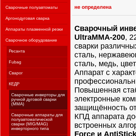
не определена
Сварочные полуавтоматы
Аргонодуговая сварка
Сварочный инв
Аппараты плазменной резки
UltraММА-200
, 
Сварочное оборудование
сварки различных
Ресанта
сталь, нержавею
сталь, медь, цве
Fubag
Аппарат с харак
Сварог
профессиональны
КЕДР
Повышенная ста
Сварочные инверторы для
электронные ком
ручной дуговой сварки
(MMA)
защищённость от
КПД аппарата до
Сварочные аппараты для
полуавтоматической
встроенных алг
сварки (MIG/MAG)
инверторного типа
Force и AntiStic