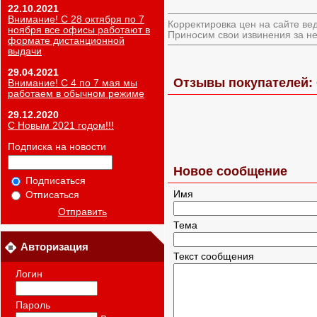
22.10.2021
Внимание! С 28 октября по 7
Корректировка цен на сайте ве
ноября все офисы работают в
Приносим свои извинения за не
формате дистанционной
выдачи
29.04.2021
Отзывы покупателей:
Внимание! С 4 по 7 мая мы
работаем в обычном режиме
29.12.2020
С Новым 2021 годом!!!
Подписка на новости
Новое сообщение
Подписаться
Имя
Отписаться
Отправить
Тема
Авторизация
Текст сообщения
Логин
Пароль