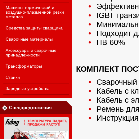
Эффективн
Машины термической и
воздушно-плазменной резки
IGВТ транз
металла
Минимально
Средства защиты сварщика
Подходит д
Сварочные материалы
ПВ 60%
Аксессуары и сварочные
принадлежности
Трансформаторы
КОМПЛЕКТ ПОС
Станки
Сварочный 
Зарядные устройства
Кабель с кл
Кабель с эл
Ремень для 
Спецпредложения
Инструкция 