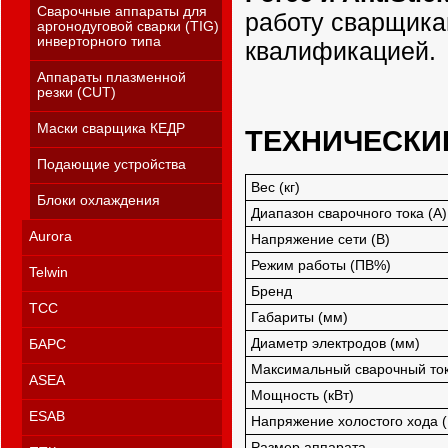
Сварочные аппараты для
работу сварщика
аргонодуговой сварки (TIG)
инверторного типа
квалификацией.
Аппараты плазменной
резки (CUT)
Маски сварщика КЕДР
ТЕХНИЧЕСКИ
Подающие устройства
Вес (кг)
Блоки охлаждения
Диапазон сварочного тока (А)
Aurora
Напряжение сети (В)
Режим работы (ПВ%)
Telwin
Бренд
ТСС
Габариты (мм)
Диаметр электродов (мм)
БАРС
Максимальный сварочный ток
ASEA
Мощность (кВт)
ESAB
Напряжение холостого хода (
Размер аппарата