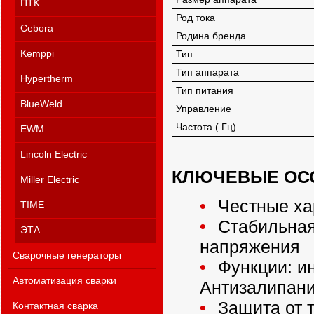
ПТК
Род тока
Cebora
Родина бренда
Kemppi
Тип
Тип аппарата
Hypertherm
Тип питания
BlueWeld
Управление
Частота ( Гц)
EWM
Lincoln Electric
КЛЮЧЕВЫЕ ОС
Miller Electric
Честные ха
TIME
Стабильная
ЭТА
напряжения
Сварочные генераторы
Функции: ин
Автоматизация сварки
Антизалипан
Защита от т
Контактная сварка