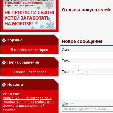
Отзывы покупателей: 
Корзина
Новое сообщение
Имя
В корзине нет товаров
Тема
Папка сравнения
Текст сообщения
В папке нет товаров
Новости
22.10.2021
Внимание! С 28 октября по 7
ноября все офисы работают в
формате дистанционной
выдачи