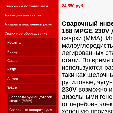
24 550 руб.
Сварочные полуавтоматы
Аргонодуговая сварка
Сварочный инве
Аппараты плазменной резки
188 MPGE 230V
д
Сварочное оборудование
сварки (MMA). И
Ресанта
малоуглеродисты
легированных с
Fubag
стали. Во время
Сварог
используются ра
КЕДР
таки как щелочн
Aurora
рутиловые, чугун 
230V
возможно и
Telwin
дизельными гене
Аппараты ручной дуговой
сварки (MMA)
от перебоев эле
хорошую произво
Сварочные аппараты для