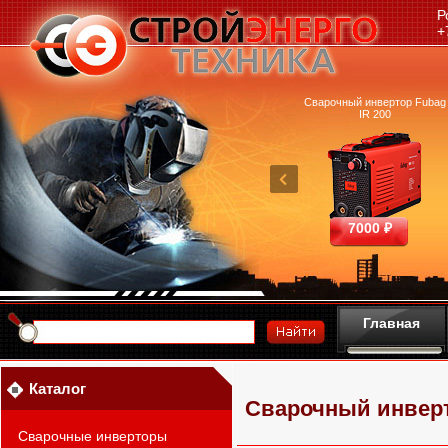
Р
+
очный аппарат Ресанта
Машина термической резки
Сварочный инвертор Fubag
САИПА-200 ММА
FUBAG INCUT10
IR 200
25390 ₽
460700 ₽
7000 ₽
Главная
Каталог
Сварочный инверт
Сварочные инверторы