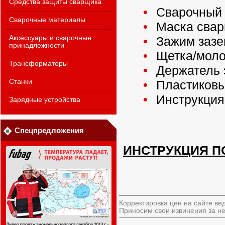
Средства защиты сварщика
Сварочный 
Сварочные материалы
Маска сва
Аксессуары и сварочные
Зажим зазе
принадлежности
Щетка/моло
Трансформаторы
Держатель 
Станки
Пластиковы
Инструкция
Зарядные устройства
Спецпредложения
ИНСТРУКЦИЯ П
Корректировка цен на сайте ве
Приносим свои извинения за не