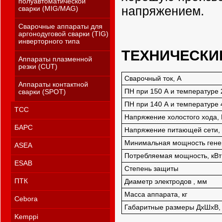
полуавтоматической
напряжением.
сварки (MIG/MAG)
Сварочные аппараты для
аргонодуговой сварки (TIG)
инверторного типа
ТЕХНИЧЕСКИ
Аппараты плазменной
резки (CUT)
Сварочный ток, А
Аппараты контактной
ПН при 150 А и температуре 
сварки (SPOT)
ПН при 140 А и температуре 
ТСС
Напряжение холостого хода, 
БАРС
Напряжение питающей сети,
Минимальная мощность генер
ASEA
Потребляемая мощность, кВт
ESAB
Степень защиты
ПТК
Диаметр электродов , мм
Масса аппарата, кг
Cebora
Габаритные размеры ДхШхВ,
Kemppi