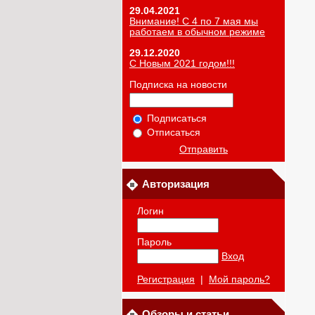
29.04.2021
Внимание! С 4 по 7 мая мы
работаем в обычном режиме
29.12.2020
С Новым 2021 годом!!!
Подписка на новости
Подписаться
Отписаться
Отправить
Авторизация
Логин
Пароль
Вход
Регистрация
|
Мой пароль?
Обзоры и статьи