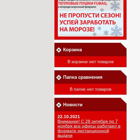
Корзина
В корзине нет товаров
Папка сравнения
В папке нет товаров
Новости
22.10.2021
Внимание! С 28 октября по 7
ноября все офисы работают в
формате дистанционной
выдачи