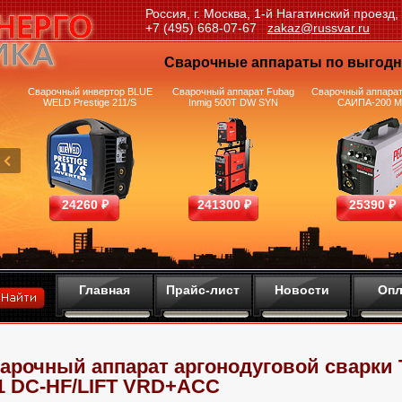
Россия, г. Москва, 1-й Нагатинский проезд,
+7 (495) 668-07-67
zakaz@russvar.ru
Сварочные аппараты по выгод
Сварочный инвертор BLUE
Сварочный аппарат Fubag
Сварочный аппарат
WELD Prestige 211/S
Inmig 500T DW SYN
САИПА-200 
24260 ₽
241300 ₽
25390 ₽
Главная
Прайс-лист
Новости
Опл
арочный аппарат аргонодуговой сварки 
1 DC-HF/LIFT VRD+ACC