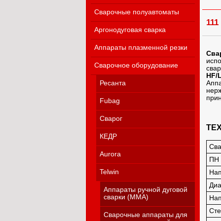
Сварочные полуавтоматы
111
Аргонодуговая сварка
Аппараты плазменной резки
Сва
испо
Сварочное оборудование
свар
HF/
Аппа
Ресанта
нерж
прин
Fubag
Сварог
ТЕ
КЕДР
Сва
Aurora
ПН 
Telwin
Нап
Диа
Аппараты ручной дуговой
сварки (MMA)
Нап
Сте
Сварочные аппараты для