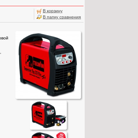
В корзину
В папку сравнения
овой
,