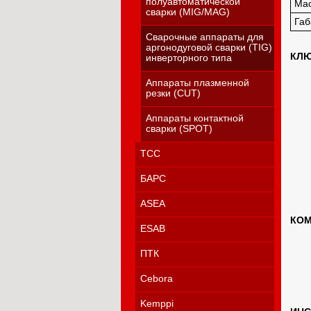
полуавтоматической
Мас
сварки (MIG/MAG)
Габ
Сварочные аппараты для
аргонодуговой сварки (TIG)
КЛЮ
инверторного типа
Аппараты плазменной
резки (CUT)
Аппараты контактной
сварки (SPOT)
ТСС
БАРС
ASEA
КОМ
ESAB
ПТК
Cebora
Kemppi