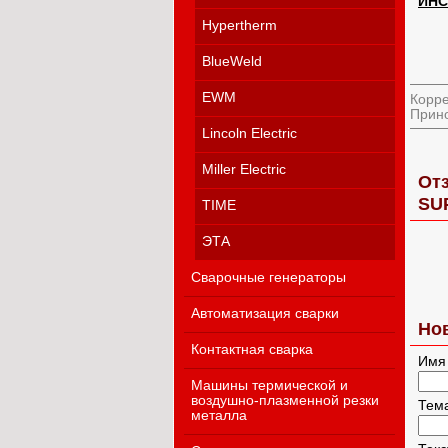
ИНС
Hypertherm
BlueWeld
EWM
Корре
Прино
Lincoln Electric
Miller Electric
Отз
SU
TIME
ЭТА
Сварочные генераторы
Автоматизация сварки
Но
Контактная сварка
Имя
Машины термической и
воздушно-плазменной резки
Тем
металла