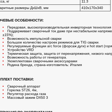
са, кг
11.3
аритные размеры ДхШхВ, мм
410х170х340
ЧЕВЫЕ ОСОБЕННОСТИ:
Передовая, высокопроизводительная инверторная технология
Поддерживает сварочный ток даже при нестабильном напряже
±15%);
Возможность импульсной сварки
Большое количество настроек режимов для TIG сварки.
Регулируемые функции arc force (форсаж дуги) и hot start (гор
Устройство VRD
Термическая защита, защита от перенапряжения, низкого напр
Возможность работы от генератора.
Укомплектован сварочными аксессуарами
Родина бренда, страна-изготовитель: Италия
ПЛЕКТ ПОСТАВКИ:
Сварочный аппарат
Горелка ST26, 4м,
Регулятор расхода газа
Массовый зажим DX50 3