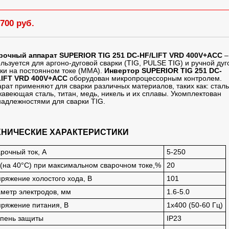
 700 руб.
рочный аппарат SUPERIOR TIG 251 DC-HF/LIFT VRD 400V+ACC
–
льзуется для аргоно-дуговой сварки (TIG, PULSE TIG) и ручной дуг
ки на постоянном токе (ММА).
Инвертор SUPERIOR TIG 251 DC-
LIFT VRD 400V+ACC
оборудован микропроцессорным контролем.
рат применяют для сварки различных материалов, таких как: сталь
авеющая сталь, титан, медь, никель и их сплавы. Укомплектован
адлежностями для сварки TIG.
ХНИЧЕСКИЕ ХАРАКТЕРИСТИКИ
рочный ток, А
5-250
(на 40°С) при максимальном сварочном токе,%
20
ряжение холостого хода, В
101
метр электродов, мм
1.6-5.0
ряжение питания, В
1х400 (50-60 Гц)
пень защиты
IP23