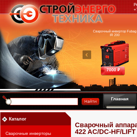
Р
+
очный аппарат Ресанта
Машина термической резки
Сварочный инвертор Fubag
САИПА-200 ММА
FUBAG INCUT10
IR 200
25390 ₽
460700 ₽
7000 ₽
Главная
Каталог
Сварочный аппара
422 AC/DC-HF/LIF
Сварочные инверторы