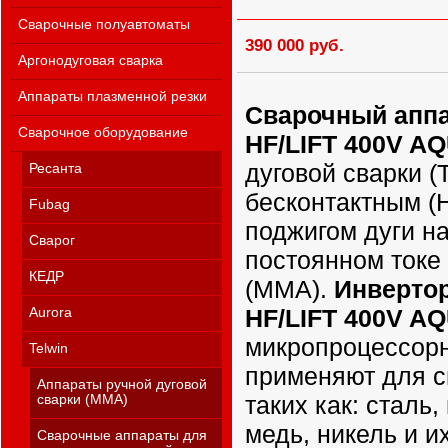
Сварочные полуавтоматы
390 000 руб.
Аргонодуговая сварка
Аппараты плазменной резки
Сварочный аппа
Сварочное оборудование
HF/LIFT 400V A
дуговой сварки (
Ресанта
бесконтактным (H
Fubag
поджигом дуги н
Сварог
постоянном токе 
КЕДР
(ММА).
Инвертор
HF/LIFT 400V A
Aurora
микропроцессорн
Telwin
применяют для с
Аппараты ручной дуговой
таких как: сталь
сварки (MMA)
медь, никель и и
Сварочные аппараты для