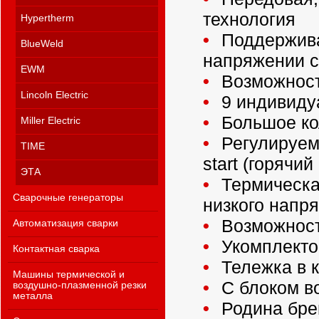
технология
Hypertherm
Поддержива
BlueWeld
напряжении с
EWM
Возможност
Lincoln Electric
9 индивиду
Большое ко
Miller Electric
Регулируемы
TIME
start (горячи
ЭТА
Термическа
Сварочные генераторы
низкого напря
Возможност
Автоматизация сварки
Укомплекто
Контактная сварка
Тележка в 
Машины термической и
С блоком в
воздушно-плазменной резки
металла
Родина брен