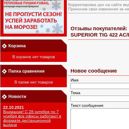
Корректировка цен на сайте ве
Приносим свои извинения за не
Отзывы покупателей: 
SUPERIOR TIG 422 AC/
Корзина
В корзине нет товаров
Новое сообщение
Папка сравнения
Имя
В папке нет товаров
Тема
Новости
Текст сообщения
22.10.2021
Внимание! С 28 октября по 7
ноября все офисы работают в
формате дистанционной
выдачи