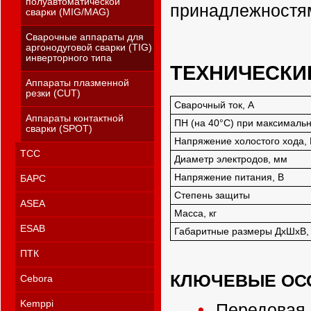
полуавтоматической
принадлежностям
сварки (MIG/MAG)
Сварочные аппараты для
аргонодуговой сварки (TIG)
инверторного типа
ТЕХНИЧЕСКИ
Аппараты плазменной
резки (CUT)
Сварочный ток, А
Аппараты контактной
ПН (на 40°С) при максималь
сварки (SPOT)
Напряжение холостого хода, 
ТСС
Диаметр электродов, мм
Напряжение питания, В
БАРС
Степень защиты
ASEA
Масса, кг
ESAB
Габаритные размеры ДхШхВ,
ПТК
КЛЮЧЕВЫЕ ОС
Cebora
Kemppi
Передовая,