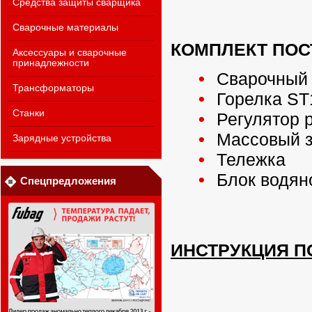
Средства защиты сварщика
Сварочные материалы
КОМПЛЕКТ ПОС
Аксессуары и сварочные
принадлежности
Сварочный 
Трансформаторы
Горелка ST
Станки
Регулятор р
Массовый з
Зарядные устройства
Тележка
Блок водян
Спецпредложения
ИНСТРУКЦИЯ П