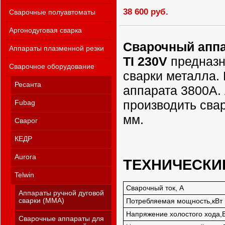
38 600 руб.
Сварочные полуавтоматы
Аргонодуговая сварка
Сварочный аппа
Аппараты плазменной резки
TI 230V
предназн
Сварочное оборудование
сварки металла.
Ресанта
аппарата 3800А.
производить сва
Fubag
мм.
Сварог
КЕДР
Aurora
ТЕХНИЧЕСКИ
Telwin
Сварочный ток, А
Аппараты ручной дуговой
сварки (MMA)
Потребляемая мощность,кВт
Напряжение холостого хода,
Сварочные аппараты для