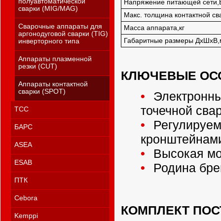
полуавтоматической
Напряжение питающей сети,
сварки (MIG/MAG)
Макс. толщина контактной св
Сварочные аппараты для
Масса аппарата,кг
аргонодуговой сварки (TIG)
Габаритные размеры ДхШхВ
инверторного типа
Аппараты плазменной
резки (CUT)
КЛЮЧЕВЫЕ ОС
Аппараты контактной
сварки (SPOT)
Электронны
точечной сварк
ТСС
Регулируема
БАРС
кронштейнами
ASEA
Высокая мощ
ESAB
Родина брен
ПТК
Cebora
КОМПЛЕКТ ПОС
Kemppi