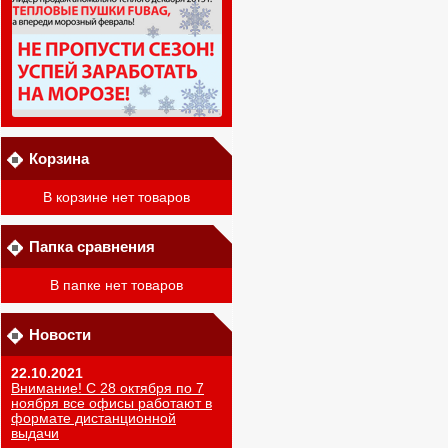
Корзина
В корзине нет товаров
Папка сравнения
В папке нет товаров
Новости
22.10.2021
Внимание! С 28 октября по 7
ноября все офисы работают в
формате дистанционной
выдачи