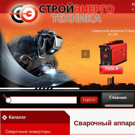
Р
+
очный аппарат Ресанта
Машина термической резки
Сварочный инвертор Fubag
САИПА-200 ММА
FUBAG INCUT10
IR 200
25390 ₽
460700 ₽
7000 ₽
Главная
Каталог
Сварочный аппара
Сварочные инверторы