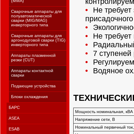
контролируем
(MMA)
Не требует 
Сварочные аппараты для
полуавтоматической
присадочного
сварки (MIG/MAG)
инверторного типа
Экологичнос
Не требует
Сварочные аппараты для
аргонодуговой сварки (TIG)
Радиальный
инверторного типа
7 ступеней 
Аппараты плазменной
резки (CUT)
Регулируем
Водяное ох
Аппараты контактной
сварки
Подающие устройства
ТЕХНИЧЕСКИ
Блоки охлаждения
БАРС
Мощность номинальная, кВА
ASEA
Напряжение сети, В
Номинальный первичный ток,
ESAB