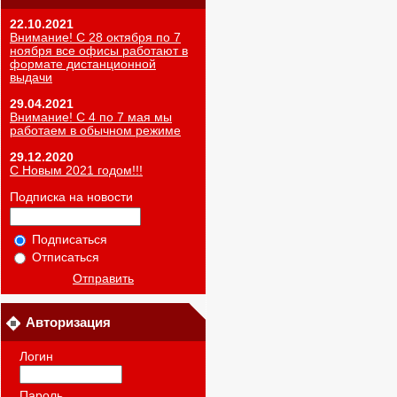
22.10.2021
Внимание! С 28 октября по 7
ноября все офисы работают в
формате дистанционной
выдачи
29.04.2021
Внимание! С 4 по 7 мая мы
работаем в обычном режиме
29.12.2020
С Новым 2021 годом!!!
Подписка на новости
Подписаться
Отписаться
Отправить
Авторизация
Логин
Пароль