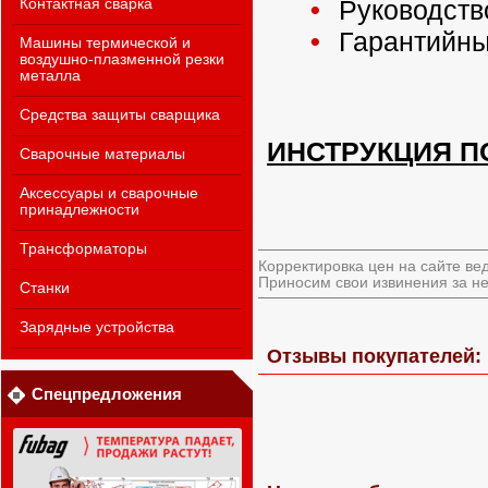
Руководств
Контактная сварка
Гарантийны
Машины термической и
воздушно-плазменной резки
металла
Средства защиты сварщика
ИНСТРУКЦИЯ П
Сварочные материалы
Аксессуары и сварочные
принадлежности
Трансформаторы
Корректировка цен на сайте ве
Приносим свои извинения за не
Станки
Зарядные устройства
Отзывы покупателей: 
Спецпредложения