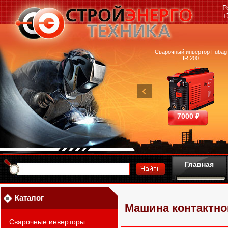
Р
+
очный аппарат Ресанта
Машина термической резки
Сварочный инвертор Fubag
САИПА-200 ММА
FUBAG INCUT10
IR 200
25390 ₽
460700 ₽
7000 ₽
Главная
Каталог
Машина контактно
Сварочные инверторы