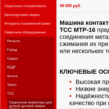
58 000 руб.
Сварочные полуавтоматы
Аргонодуговая сварка
Машина контакт
Аппараты плазменной резки
ТСС МТР-16
пре
Сварочное оборудование
соединения мета
Ресанта
сжимания их при
или нескольких т
Fubag
Сварог
КЕДР
КЛЮЧЕВЫЕ ОС
Aurora
Высокая пр
Telwin
Низкие энер
ТСС
Надёжность
качество при
Сварочные инверторы для
ручной дуговой сварки