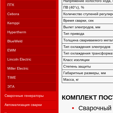
Напряжение холостого хода, 
ПТК
ПВ (40°с), %
Количество ступеней регулир
Cebora
Время сварки, сек
Kemppi
Вылет электродов, мм
Hypertherm
Тип привода
Толщина свариваемого мета
BlueWeld
Тип охлаждения электродов
EWM
Тип охлаждения трансформа
Lincoln Electric
Класс изоляции
Степень защиты
Miller Electric
Габаритные размеры, мм
TIME
Масса, кг
ЭТА
КОМПЛЕКТ ПОС
Сварочные генераторы
Автоматизация сварки
Сварочный 