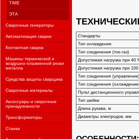
TIME
ЭТА
ТЕХНИЧЕСКИ
Сварочные генераторы
Стандарты
Автоматизация сварки
Тип охлаждения
Контактная сварка
Тип соединения (ток-газ)
Машины термической и
Допустимая нагрузка при 40 
воздушно-плазменной резки
Допустимая нагрузка при 100
металла
Тип соединения (управление
Средства защиты сварщика
Тип соединения (охлаждение
Сварочные материалы
Пульт дистанционного управ
Тип шейки
Аксессуары и сварочные
принадлежности
Длина рукава, м
Диаметры электродов, мм
Трансформаторы
Станки
ОСОБЕННОСТИ: