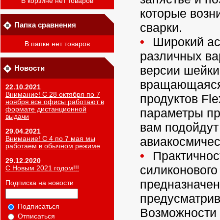
В корзине нет товаров
которые возн
Папка сравнения
сварки.
Широкий ас
В папке нет товаров
различных ва
версии шейки
Новости
вращающаяся
22.10.2021
Внимание! С 28 октября по 7
продуктов Fle
ноября все офисы работают в
формате дистанционной
параметры пр
выдачи
вам подойдут
29.04.2021
авиакосмичес
Внимание! С 4 по 7 мая мы
работаем в обычном режиме
Практичност
29.12.2020
силиконового 
С Новым 2021 годом!!!
предназначен
Подписка на новости
предусматрив
Подписаться
Возможности 
Отписаться