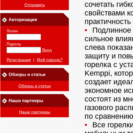
сочетать гиб
Отправить
свойствами к
Авторизация
практичность 
Подлинное к
Логин
сильное влия
Пароль
слева показа
Вход
защиту и пов
Регистрация
|
Мой пароль?
горелка с ус
Kemppi, кото
Обзоры и статьи
создает идеа
Обзоры и статьи
экономное ис
состоят из м
Наши партнеры
газового рас
Наши партнеры
по сравнению
Все горелки