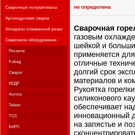
не определена
Сварочные полуавтоматы
Аргонодуговая сварка
Сварочная горел
Аппараты плазменной резки
газовым охлажде
Сварочное оборудование
шейкой и больши
Ресанта
применяется для
отличные технич
Fubag
долгий срок экс
Сварог
материалов и ко
КЕДР
Рукоятка горелки
Aurora
силиконового кау
обеспечивает на
Telwin
инновационный д
ТСС
на запястье и по
БАРС
сконцентрироват