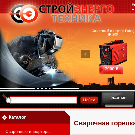
Р
+
очный аппарат Ресанта
Машина термической резки
Сварочный инвертор Fubag
САИПА-200 ММА
FUBAG INCUT10
IR 200
25390 ₽
460700 ₽
7000 ₽
Главная
Каталог
Сварочная горелка
Сварочные инверторы