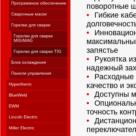
Программное обеспечение
поворотные 
Гибкие каб
Сварочные маски
долговечност
Горелки для сварки
Инновацион
Горелки для сварки
максимальный
MIG/MAG
запястье
Горелки для сварки TIG
Рукоятка из
Блок охлаждения
надежный зах
Панели управления
Расходные 
качество и э
Hypertherm
Доступны мо
BlueWeld
Опциональн
EWM
точность кон
Lincoln Electric
Дистанционн
переключател
Miller Electric