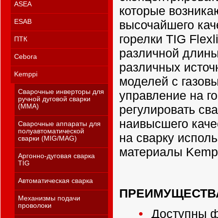
ASEA
которые возника
высочайшего кач
ESAB
горелки TIG Flex
ПТК
различной длины
Cebora
различных источ
Kemppi
моделей с газов
Сварочные инверторы для
управление на г
ручной дуговой сварки
регулировать св
(MMA)
наивысшего каче
Сварочные аппараты для
полуавтоматической
на сварку исполь
сварки (MIG/MAG)
материалы Kempp
Аргонно-дуговая сварка
TIG
Автоматическая сварка
ПРЕИМУЩЕСТВ
Механизмы подачи
проволоки
Доступны ф