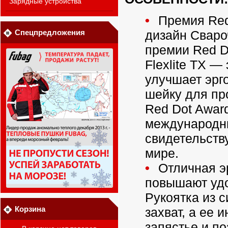
Зарядные устройства
Премия Red
Спецпредложения
дизайн Свароч
премии Red D
Flexlite TX —
улучшает эрг
шейку для пр
Red Dot Awar
международны
свидетельств
мире.
Отличная эр
повышают удо
Рукоятка из 
Корзина
захват, а ее 
запястье и п