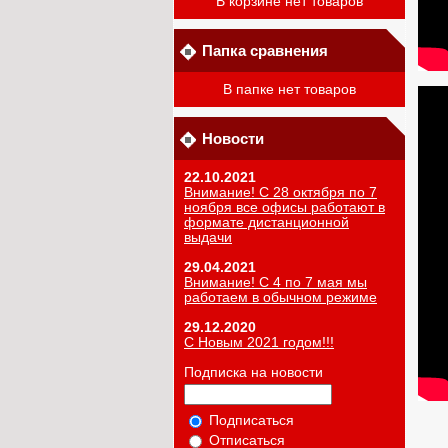
В корзине нет товаров
Папка сравнения
В папке нет товаров
Новости
22.10.2021
Внимание! С 28 октября по 7
ноября все офисы работают в
формате дистанционной
выдачи
29.04.2021
Внимание! С 4 по 7 мая мы
работаем в обычном режиме
29.12.2020
С Новым 2021 годом!!!
Подписка на новости
Подписаться
Отписаться