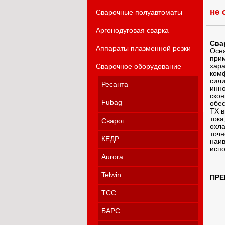
не 
Сварочные полуавтоматы
Аргонодуговая сварка
Сва
Аппараты плазменной резки
Осна
прим
хара
Сварочное оборудование
комф
сили
Ресанта
инно
скон
Fubag
обес
TX в
тока
Сварог
охла
точн
КЕДР
наив
испо
Aurora
Telwin
ПРЕ
ТСС
БАРС