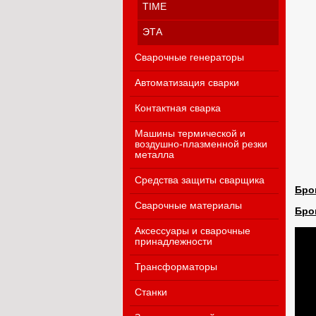
TIME
ЭТА
Сварочные генераторы
Автоматизация сварки
Контактная сварка
Машины термической и
воздушно-плазменной резки
металла
Средства защиты сварщика
Бро
Сварочные материалы
Бро
Аксессуары и сварочные
принадлежности
Трансформаторы
Станки