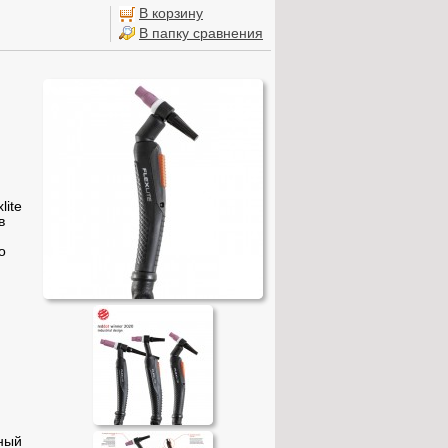
В корзину
В папку сравнения
lite
в
о
ный