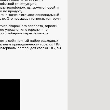
нных слоев сетки газового
 обычной конструкцией.
ьным телефоном, вы можете перейти
и по продукту.
его, а также включают опциональный
лю. Это повышает точность контроля
типа сварочного аппарата, горелки
го управления с горелки, что
янии. Выберите переключатель
ют в себя полный набор расходных
ельные принадлежности горелок TIG,
атериалы Kemppi для сварки TIG, вы