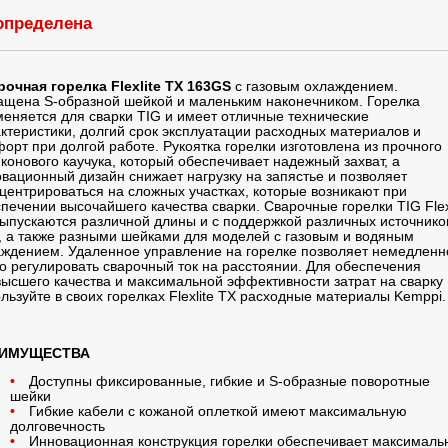
определена
рочная горелка Flexlite TX 163GS
с газовым охлаждением.
щена S-образной шейкой и маленьким наконечником. Горелка
еняется для сварки TIG и имеет отличные технические
ктеристики, долгий срок эксплуатации расходных материалов и
орт при долгой работе. Рукоятка горелки изготовлена из прочного
конового каучука, который обеспечивает надежный захват, а
вационный дизайн снижает нагрузку на запястье и позволяет
центрироваться на сложных участках, которые возникают при
печении высочайшего качества сварки. Сварочные горелки TIG Flex
ыпускаются различной длины и с поддержкой различных источнико
, а также разными шейками для моделей с газовым и водяным
ждением. Удаленное управление на горелке позволяет немедленн
о регулировать сварочный ток на расстоянии. Для обеспечения
ысшего качества и максимальной эффективности затрат на сварку
льзуйте в своих горелках Flexlite TX расходные материалы Kemppi.
ИМУЩЕСТВА
Доступны фиксированные, гибкие и S-образные поворотные
шейки
Гибкие кабели с кожаной оплеткой имеют максимальную
долговечность
Инновационная конструкция горелки обеспечивает максималь