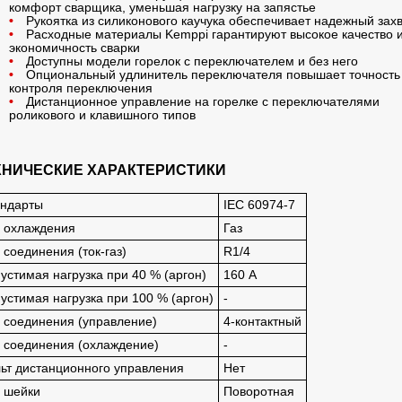
комфорт сварщика, уменьшая нагрузку на запястье
Рукоятка из силиконового каучука обеспечивает надежный зах
Расходные материалы Kemppi гарантируют высокое качество 
экономичность сварки
Доступны модели горелок с переключателем и без него
Опциональный удлинитель переключателя повышает точность
контроля переключения
Дистанционное управление на горелке с переключателями
роликового и клавишного типов
ХНИЧЕСКИЕ ХАРАКТЕРИСТИКИ
ндарты
IEC 60974-7
 охлаждения
Газ
 соединения (ток-газ)
R1/4
устимая нагрузка при 40 % (аргон)
160 А
устимая нагрузка при 100 % (аргон)
-
 соединения (управление)
4-контактный
 соединения (охлаждение)
-
ьт дистанционного управления
Нет
 шейки
Поворотная