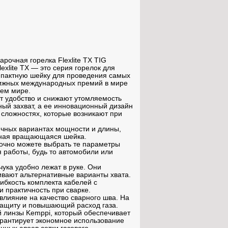
очная горелка Flexlite TX TIG
xlite TX — это серия горелок для
омпактную шейку для проведения самых
тижных международных премий в мире
сем мире.
т удобство и снижают утомляемость
ный захват, а ее инновационный дизайн
 сложностях, которые возникают при
ичных вариантах мощности и длины,
зная вращающаяся шейка.
точно можете выбрать те параметры
 работы, будь то автомобили или
учука удобно лежат в руке. Они
ивают альтернативные варианты хвата.
гибкость комплекта кабелей с
 практичность при сварке.
влияние на качество сварного шва. На
защиту и повышающий расход газа.
й линзы Kemppi, который обеспечивает
арантирует экономное использование