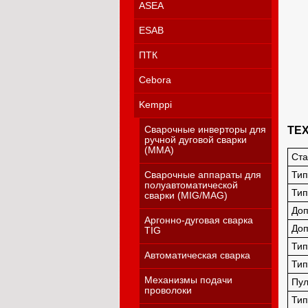
ASEA
ESAB
ПТК
Cebora
Kemppi
ТЕ
Сварочные инверторы для
ручной дуговой сварки
(MMA)
Ста
Тип
Сварочные аппараты для
полуавтоматической
Тип
сварки (MIG/MAG)
Доп
Аргонно-дуговая сварка
Доп
TIG
Тип
Автоматическая сварка
Тип
Механизмы подачи
Пул
проволоки
Тип