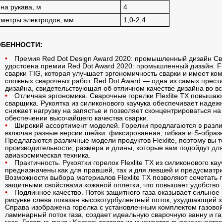
на рукава, м
4
метры электродов, мм
1,0-2,4
БЕННОСТИ:
Премия Red Dot Design Award 2020: промышленный дизайн Свар
удостоена премии Red Dot Award 2020: промышленный дизайн. Fle
сварки TIG, которая улучшает эргономичность сварки и имеет к
сложных сварочных работ. Red Dot Award — одна из самых прес
дизайна, свидетельствующая об отличном качестве дизайна во в
Отличная эргономика. Сварочные горелки Flexlite TX повышаю
сварщика. Рукоятка из силиконового каучука обеспечивает надеж
снижает нагрузку на запястье и позволяет сконцентрироваться на
обеспечении высочайшего качества сварки.
Широкий ассортимент моделей. Горелки предлагаются в разл
включая разные версии шейки: фиксированная, гибкая и·S-обра
Предлагаются различные модели продуктов Flexlite, поэтому вы 
производительности, размера и длины, которые вам подойдут для
авиакосмическая техника.
Практичность. Рукоятки горелок Flexlite TX из силиконового ка
предназначены как для правшей, так и для левшей и предусматр
Возможности выбора материалов Flexlite TX позволяют сочетать 
защитными свойствами кожаной оплетки, что повышает удобство и
Подлинное качество. Поток защитного газа оказывает сильное 
рисунке слева показан высокотурбулентный поток, ухудшающий 
Справа изображена горелка с установленным комплектом газово
ламинарный поток газа, создает идеальную сварочную ванну и г