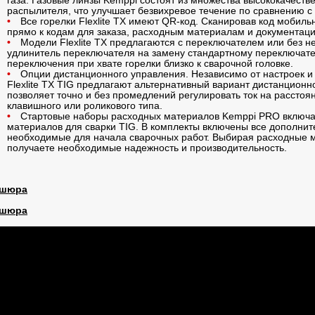
газа. Газовые линзы Kemppi состоят из множества высококачестве
распылителя, что улучшает безвихревое течение по сравнению с
Все горелки Flexlite TX имеют QR-код. Сканировав код мобил
прямо к кодам для заказа, расходным материалам и документаци
Модели Flexlite TX предлагаются с переключателем или без н
удлинитель переключателя на замену стандартному переключате
переключения при хвате горелки близко к сварочной головке.
Опции дистанционного управления. Независимо от настроек и 
Flexlite TX TIG предлагают альтернативный вариант дистанционно
позволяет точно и без промедлений регулировать ток на рассто
клавишного или роликового типа.
Стартовые наборы расходных материалов Kemppi PRO включа
материалов для сварки TIG. В комплекты включены все дополнит
необходимые для начала сварочных работ. Выбирая расходные м
получаете необходимые надежность и производительность.
шюра
шюра