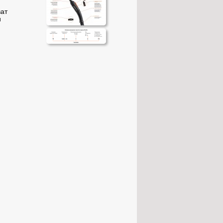
ват
и