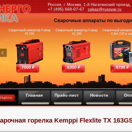
Россия, г. Москва, 1-й Нагатинский проезд,
+7 (495) 668-07-67
zakaz@russvar.ru
Сварочные аппараты по выгод
и
Сварочный инвертор Fubag
Сварочный инвертор Fubag
Сварочный аппарат
IR 200
IQ 200
САИ-220 в ке
7000 ₽
6300 ₽
9790 ₽
Главная
Прайс-лист
Новости
Опл
арочная горелка Kemppi Flexlite TX 163G