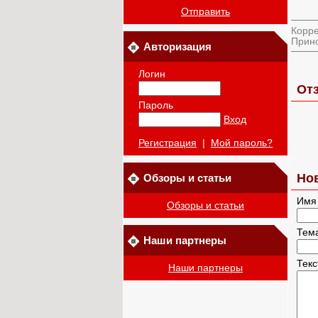
Отправить
Корре
Прино
Авторизация
Логин
Отз
Пароль
Вход
Регистрация
|
Мой пароль?
Но
Обзоры и статьи
Имя
Обзоры и статьи
Тем
Наши партнеры
Тек
Наши партнеры