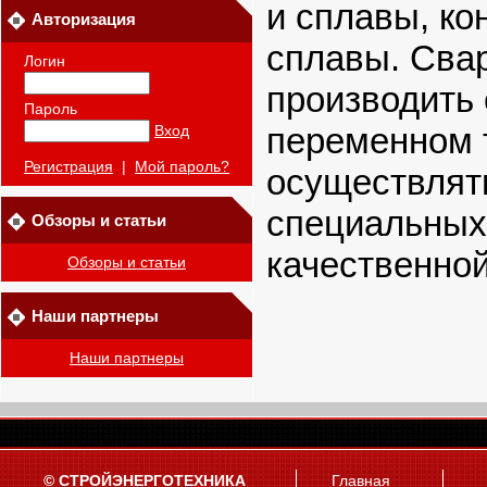
и сплавы, ко
Авторизация
сплавы. Сва
Логин
производить 
Пароль
переменном т
Вход
Регистрация
|
Мой пароль?
осуществлят
специальных
Обзоры и статьи
качественной
Обзоры и статьи
Наши партнеры
Наши партнеры
© СТРОЙЭНЕРГОТЕХНИКА
Главная