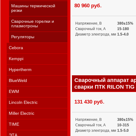
80 960 руб.
Машины термической
резки
Сварочные горелки и
Напряжение, В
380±15%
плазмотроны
Сварочный ток, А
15-180
Диаметр электрода, мм
1.5-4.0
Регуляторы
Cebora
Kemppi
Hypertherm
Сварочный аппарат а
BlueWeld
сварки ПТК RILON TIG
EWM
131 430 руб.
Lincoln Electric
Miller Electric
Напряжение, В
380±15%
TIME
Сварочный ток, А
10-315
Диаметр электрода, мм
1.5-5.0
ЭТА