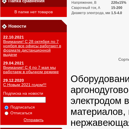
Папка сравнения
Напряжение, В
220±15%
Сварочный ток, А
15-200
В папке нет товаров
Диаметр электрода, мм
1.5-4.0
Новости
22.10.2021
Внимание! С 28 октября по 7
ноября все офисы работают в
формате дистанционной
выдачи
Сорти
29.04.2021
Внимание! С 4 по 7 мая мы
работаем в обычном режиме
Оборудовани
29.12.2020
С Новым 2021 годом!!!
аргонодугов
Подписка на новости
электродом в
Подписаться
материалов, 
Отписаться
нержавеющая
Отправить