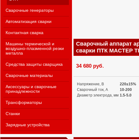
Сварочные генераторы
Автоматизация сварки
Контактная сварка
Сварочный аппарат а
Машины термической и
воздушно-плазменной резки
сварки ПТК МАСТЕР T
металла
Средства защиты сварщика
34 680 руб.
Сварочные материалы
Напряжение, В
220±15%
Аксессуары и сварочные
Сварочный ток, А
10-200
принадлежности
Диаметр электрода, мм
1.5-5.0
Трансформаторы
Станки
Зарядные устройства