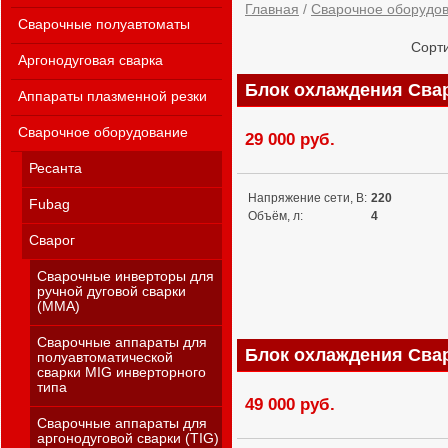
Главная
/
Сварочное оборудо
Сварочные полуавтоматы
Сорти
Аргонодуговая сварка
Блок охлаждения Сваро
Аппараты плазменной резки
Сварочное оборудование
29 000 руб.
Ресанта
Напряжение сети, В:
220
Fubag
Объём, л:
4
Сварог
Сварочные инверторы для
ручной дуговой сварки
(MMA)
Сварочные аппараты для
Блок охлаждения Сваро
полуавтоматической
сварки MIG инверторного
типа
49 000 руб.
Сварочные аппараты для
аргонодуговой сварки (TIG)