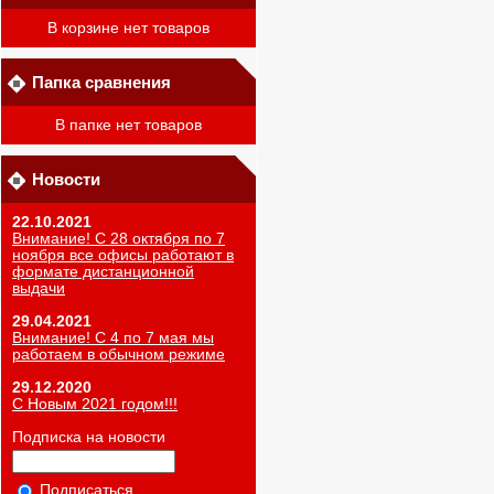
В корзине нет товаров
Папка сравнения
В папке нет товаров
Новости
22.10.2021
Внимание! С 28 октября по 7
ноября все офисы работают в
формате дистанционной
выдачи
29.04.2021
Внимание! С 4 по 7 мая мы
работаем в обычном режиме
29.12.2020
С Новым 2021 годом!!!
Подписка на новости
Подписаться