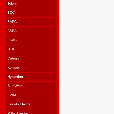
Telwin
ТСС
БАРС
ASEA
ESAB
ПТК
Cebora
Kemppi
Hypertherm
BlueWeld
EWM
Lincoln Electric
Miller Electric