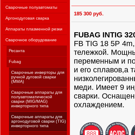
Сварочные полуавтоматы
185 300 руб.
Аргонодуговая сварка
Аппараты плазменной резки
FUBAG INTIG 32
Сварочное оборудование
FB TIG 18 5P 4m
тележкой. Мощны
Ресанта
переменным и п
Fubag
и его сплавов,а 
Сварочные инверторы для
низколегированн
ручной дуговой сварки
(MMA)
меди. Имеет 9 и
Сварочные аппараты для
сварки. Оснащен
полуавтоматической
сварки (MIG/MAG)
охлаждением.
инверторного типа
Сварочные аппараты для
аргонодуговой сварки (TIG)
инверторного типа