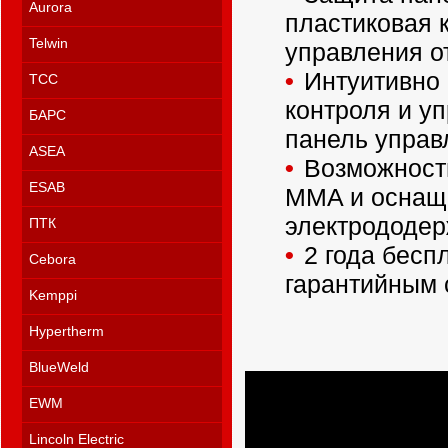
Aurora
пластиковая 
Telwin
управления о
Интуитивно
ТСС
контроля и у
БАРС
панель управ
ASEA
Возможност
ESAB
MMA и оснащ
электрододер
ПТК
2 года бесп
Cebora
гарантийным 
Kemppi
Hypertherm
BlueWeld
EWM
Lincoln Electric