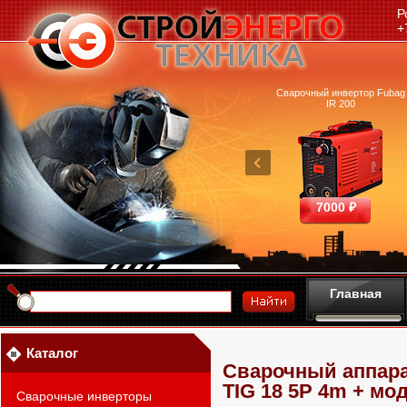
Р
+
очный аппарат Ресанта
Машина термической резки
Сварочный инвертор Fubag
САИПА-200 ММА
FUBAG INCUT10
IR 200
25390 ₽
460700 ₽
7000 ₽
Главная
Каталог
Сварочный аппара
TIG 18 5P 4m + мо
Сварочные инверторы