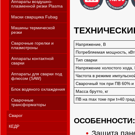
Аппараты воздушно-
плазменной резки Plasma
Маски сварщика Fubag
ТЕХНИЧЕСКИ
Машины термической
резки
Сварочные горелки и
Напряжение, В
плазмотроны
Потребляемая мощность, кВт
Аппараты контактной
Тип сварки
сварки
Напряжение холостого хода, 
Аппараты для сварки под
Частота в режиме импульсной
флюсом (SAW)
Сварочный ток при ПВ 60% и 
Блок водяного охлаждения
Масса брутто, кг
ПВ на max токе при t=40 град
Сварочные
трансформаторы
Сварог
ОСОБЕННОСТИ:
КЕДР
Защита пан