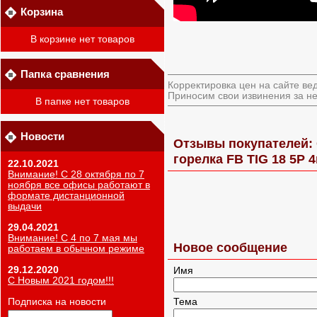
Корзина
В корзине нет товаров
Папка сравнения
Корректировка цен на сайте ве
Приносим свои извинения за не
В папке нет товаров
Новости
Отзывы покупателей: 
горелка FB TIG 18 5P 
22.10.2021
Внимание! С 28 октября по 7
ноября все офисы работают в
формате дистанционной
выдачи
29.04.2021
Внимание! С 4 по 7 мая мы
Новое сообщение
работаем в обычном режиме
29.12.2020
Имя
С Новым 2021 годом!!!
Подписка на новости
Тема