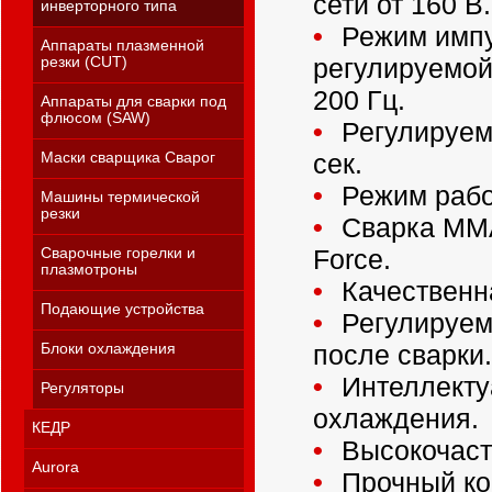
сети от 160 В.
инверторного типа
Режим импу
Аппараты плазменной
регулируемой 
резки (CUT)
200 Гц.
Аппараты для сварки под
флюсом (SAW)
Регулируемо
сек.
Маски сварщика Сварог
Режим рабо
Машины термической
резки
Сварка ММА
Force.
Сварочные горелки и
плазмотроны
Качественна
Подающие устройства
Регулируем
после сварки.
Блоки охлаждения
Интеллекту
Регуляторы
охлаждения.
КЕДР
Высокочаст
Aurora
Прочный ко