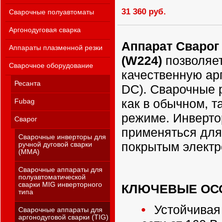
31 360 руб.
Сварочные полуавтоматы
Аргонодуговая сварка
Аппарат Сварог 
Аппараты плазменной резки
(W224)
позволяет
Сварочное оборудование
качественную арг
Ресанта
DC). Сварочные 
как в обычном, т
Fubag
режиме. Инверто
Сварог
применяться для
Сварочные инверторы для
покрытым электр
ручной дуговой сварки
(MMA)
Сварочные аппараты для
полуавтоматической
сварки MIG инверторного
КЛЮЧЕВЫЕ ОС
типа
Устойчивая
Сварочные аппараты для
аргонодуговой сварки (TIG)