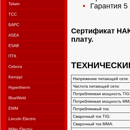
Telwin
Гарантия 5 
ТСС
БАРС
Сертификат НАК
ASEA
плату.
ESAB
ПТК
ТЕХНИЧЕСКИ
Cebora
Kemppi
Напряжение питающей сети:
Частота питающей сети:
Hypertherm
Потребляемая мощность TIG
BlueWeld
Потребляемая мощность MM
EWM
Потребляемый ток:
Сварочный ток TIG:
Lincoln Electric
Сварочный ток MMA:
Miller Electric