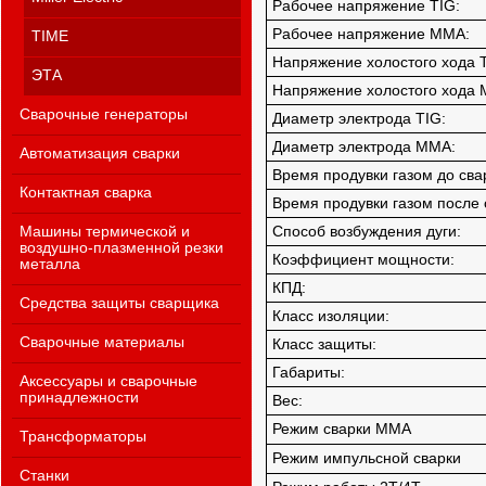
Рабочее напряжение TIG:
Рабочее напряжение ММА:
TIME
Напряжение холостого хода 
ЭТА
Напряжение холостого хода
Сварочные генераторы
Диаметр электрода TIG:
Диаметр электрода MMA:
Автоматизация сварки
Время продувки газом до сва
Контактная сварка
Время продувки газом после 
Машины термической и
Способ возбуждения дуги:
воздушно-плазменной резки
Коэффициент мощности:
металла
КПД:
Средства защиты сварщика
Класс изоляции:
Сварочные материалы
Класс защиты:
Габариты:
Аксессуары и сварочные
принадлежности
Вес:
Режим сварки ММА
Трансформаторы
Режим импульсной сварки
Станки