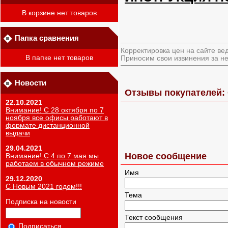
В корзине нет товаров
Папка сравнения
Корректировка цен на сайте ве
В папке нет товаров
Приносим свои извинения за не
Новости
Отзывы покупателей: 
22.10.2021
Внимание! С 28 октября по 7
ноября все офисы работают в
формате дистанционной
выдачи
29.04.2021
Новое сообщение
Внимание! С 4 по 7 мая мы
работаем в обычном режиме
Имя
29.12.2020
С Новым 2021 годом!!!
Тема
Подписка на новости
Текст сообщения
Подписаться