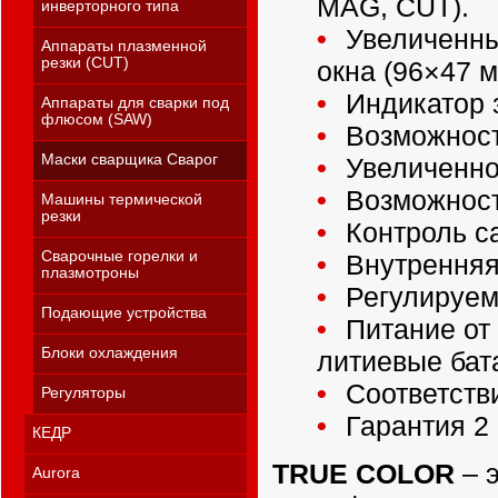
MAG, CUT).
инверторного типа
Увеличенны
Аппараты плазменной
резки (CUT)
окна (96×47 м
Индикатор 
Аппараты для сварки под
флюсом (SAW)
Возможност
Маски сварщика Сварог
Увеличенное
Возможност
Машины термической
резки
Контроль с
Сварочные горелки и
Внутренняя 
плазмотроны
Регулируема
Подающие устройства
Питание от 
Блоки охлаждения
литиевые бат
Соответстви
Регуляторы
Гарантия 2 
КЕДР
TRUE COLOR
– 
Aurora