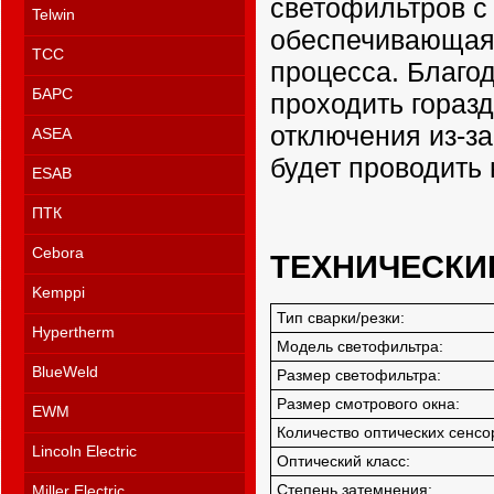
светофильтров с
Telwin
обеспечивающая 
ТСС
процесса. Благод
БАРС
проходить горазд
отключения из-з
ASEA
будет проводить
ESAB
ПТК
Cebora
ТЕХНИЧЕСКИ
Kemppi
Тип сварки/резки:
Hypertherm
Модель светофильтра:
BlueWeld
Размер светофильтра:
Размер смотрового окна:
EWM
Количество оптических сенсо
Lincoln Electric
Оптический класс:
Степень затемнения:
Miller Electric