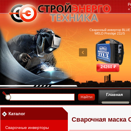
Р
+
очный аппарат Ресанта
Сварочный аппарат Fubag
Сварочный инвертор BLUE
САИ-220 в кейсе
Inmig 200 SYN LCD
WELD Prestige 211/S
9790 ₽
50100 ₽
24260 ₽
Главная
Каталог
Сварочная маска 
Сварочные инверторы