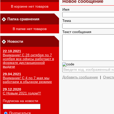
Новое сообщение
В корзине нет товаров
Имя
Папка сравнения
Тема
В папке нет товаров
Текст сообщения
Новости
22.10.2021
Внимание! С 28 октября по 7
ноября все офисы работают в
формате дистанционной
выдачи
29.04.2021
Добавить сообщение
|
Очист
Внимание! С 4 по 7 мая мы
работаем в обычном режиме
29.12.2020
С Новым 2021 годом!!!
Подписка на новости
Подписаться