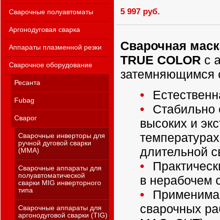
5 997 руб.
Сварочные полуавтоматы
Аргонодуговая сварка
Сварочная маск
Аппараты плазменной резки
TRUE COLOR
с 
Сварочное оборудование
затемняющимся 
Ресанта
Естественн
Fubag
Стабильно 
Сварог
высоких и эк
температурах
Сварочные инверторы для
ручной дуговой сварки
длительной с
(MMA)
Практическ
Сварочные аппараты для
полуавтоматической
в нерабочем 
сварки MIG инверторного
типа
Применима 
сварочных ра
Сварочные аппараты для
аргонодуговой сварки (TIG)