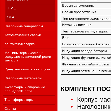
Время затемнения:
TIME
Время просветления:
ЭТА
Тип регулировки затемнения:
Источник питания:
Сварочные генераторы
Температура эксплуатации:
Автоматизация сварки
Вес:
Контактная сварка
Возможность смены батареи
Индикация заряда батареи
Машины термической и
воздушно-плазменной резки
Индикация функции зачистка
металла
Функция зачистка/шлифовка
Средства защиты сварщика
Индикация затемнения вспы
Сварочные материалы
КОМПЛЕКТ ПОС
Аксессуары и сварочные
принадлежности
Корпус маск
Трансформаторы
Наголовник 
Станки