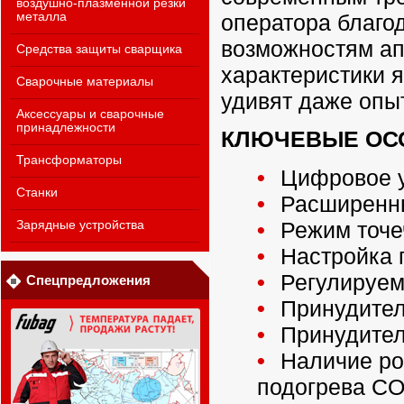
воздушно-плазменной резки
оператора благо
металла
возможностям ап
Средства защиты сварщика
характеристики я
Сварочные материалы
удивят даже опы
Аксессуары и сварочные
принадлежности
КЛЮЧЕВЫЕ ОС
Трансформаторы
Цифровое у
Станки
Расширенны
Режим точеч
Зарядные устройства
Настройка 
Регулируем
Спецпредложения
Принудител
Принудител
Наличие роз
подогрева CO