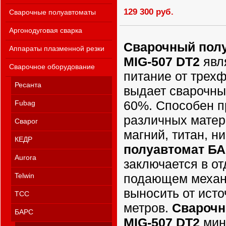
129 300 руб.
Сварочные полуавтоматы
Аргонодуговая сварка
Сварочный полу
Аппараты плазменной резки
MIG-507 DT2
явл
Сварочное оборудование
питание от трехф
Ресанта
выдает сварочный
60%. Способен п
Fubag
различных матер
Сварог
магний, титан, н
КЕДР
полуавтомат БАР
Aurora
заключается в о
подающем механ
Telwin
выносить от исто
ТСС
метров.
Сварочн
БАРС
MIG-507 DT2
мин