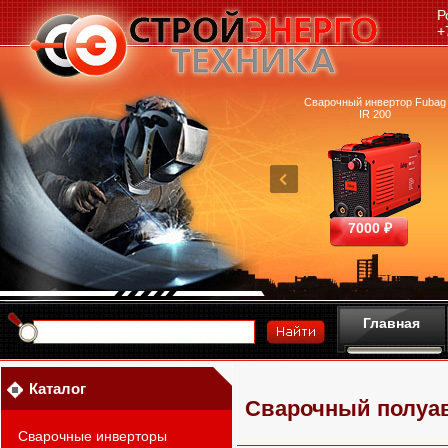
Р
+
очный аппарат Ресанта
Машина термической резки
Сварочный инвертор Fubag
САИПА-200 ММА
FUBAG INCUT10
IR 200
25390 ₽
460700 ₽
7000 ₽
Главная
Каталог
Сварочный полуав
Сварочные инверторы