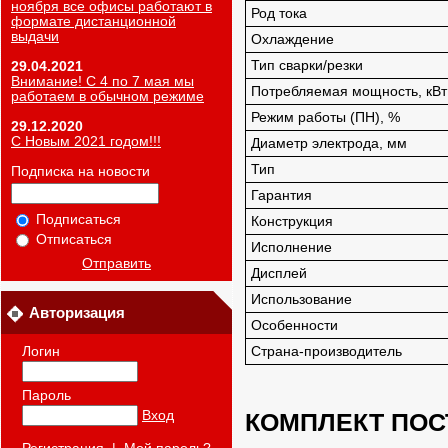
ноября все офисы работают в
Род тока
формате дистанционной
выдачи
Охлаждение
Тип сварки/резки
29.04.2021
Внимание! С 4 по 7 мая мы
Потребляемая мощность, кВт
работаем в обычном режиме
Режим работы (ПН), %
29.12.2020
С Новым 2021 годом!!!
Диаметр электрода, мм
Тип
Подписка на новости
Гарантия
Подписаться
Конструкция
Отписаться
Исполнение
Отправить
Дисплей
Использование
Авторизация
Особенности
Логин
Страна-производитель
Пароль
КОМПЛЕКТ ПОС
Вход