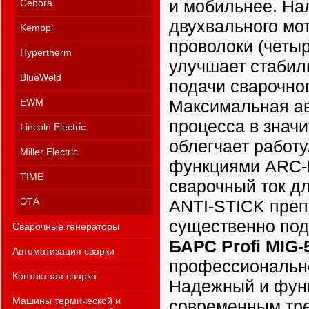
и мобильнее. На
Cebora
двухвального мо
Kemppi
проволоки (четы
Hypertherm
улучшает стабил
BlueWeld
подачи сварочно
Максимальная ав
EWM
процесса в знач
Lincoln Electric
облегчает работ
Miller Electric
функциями ARC-
TIME
сварочный ток д
ANTI-STICK преп
ЭТА
существенно под
Сварочные генераторы
БАРС Profi MIG
Автоматизация сварки
профессионально
Контактная сварка
Надежный и функ
Машины термической и
современным тре