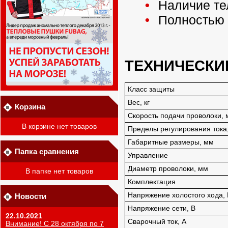
Наличие те
Полностью г
ТЕХНИЧЕСКИ
Класс защиты
Вес, кг
Корзина
Скорость подачи проволоки, 
В корзине нет товаров
Пределы регулирования тока
Габаритные размеры, мм
Папка сравнения
Управление
Диаметр проволоки, мм
В папке нет товаров
Комплектация
Напряжение холостого хода, 
Новости
Напряжение сети, В
22.10.2021
Сварочный ток, А
Внимание! С 28 октября по 7