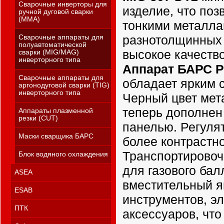
Сварочные инверторы для
изделие, что поз
ручной дуговой сварки
(MMA)
тонкими металла
разнотолщинных 
Сварочные аппараты для
полуавтоматической
высокое качество
сварки (MIG/MAG)
инверторного типа
Аппарат БАРС Pr
Сварочные аппараты для
обладает ярким 
аргонодуговой сварки (TIG)
инверторного типа
Черный цвет мет
теперь дополнен
Аппараты плазменной
резки (CUT)
панелью. Регуля
Маски сварщика БАРС
более контрастно
Транспортировоч
Блок водяного охлаждения
для газового бал
ASEA
вместительный я
ESAB
инструментов, эл
ПТК
аксессуаров, что