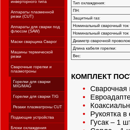
инверторного типа
Тип охлаждения:
ПН:
Аппараты плазменной
резки (CUT)
Защитный газ:
Номинальный сварочный ток
Аппараты для сварки под
флюсом (SAW)
Номинальный сварочный ток 
Диаметр сварочной проволок
Маски сварщика Сварог
Длина кабеля горелки:
Машины термической
Вес:
резки
Сварочные горелки и
плазмотроны
КОМПЛЕКТ ПОС
Горелки для сварки
MIG/MAG
Сварочная г
Евроадаптер
Горелки для сварки TIG
Коаксиальны
Резаки плазматроны CUT
Рукоятка в 
Подающие устройства
Гусак – 1 шт
Блоки охлаждения