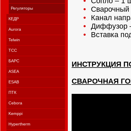
Сопло – 1 ш
Сварочный н
Регуляторы
Канал напр
КЕДР
Диффузор –
Aurora
Вставка под
Telwin
ТСС
БАРС
ИНСТРУКЦИЯ П
ASEA
СВАРОЧНАЯ ГО
ESAB
ПТК
Cebora
Kemppi
Hypertherm