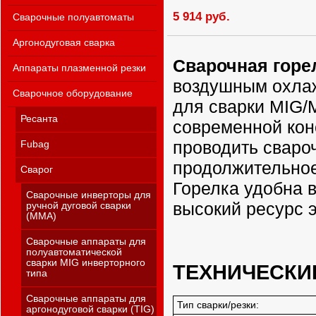
5 914 руб.
Сварочные полуавтоматы
Аргонодуговая сварка
Сварочная горе
Аппараты плазменной резки
воздушным охла
Сварочное оборудование
для сварки MIG/
Ресанта
современной кон
проводить сваро
Fubag
продолжительное
Сварог
Горелка удобна 
Сварочные инверторы для
высокий ресурс 
ручной дуговой сварки
(MMA)
Сварочные аппараты для
полуавтоматической
сварки MIG инверторного
ТЕХНИЧЕСКИ
типа
Сварочные аппараты для
Тип сварки/резки:
аргонодуговой сварки (TIG)