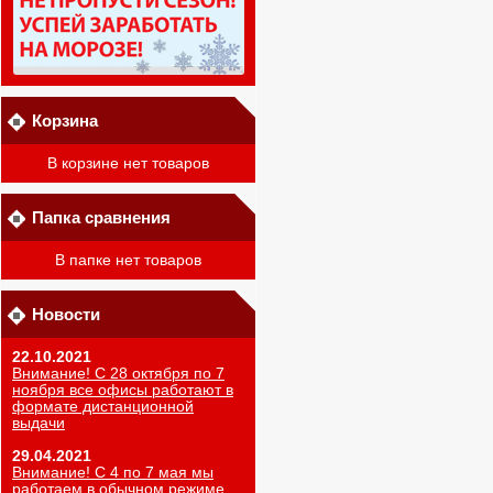
Корзина
В корзине нет товаров
Папка сравнения
В папке нет товаров
Новости
22.10.2021
Внимание! С 28 октября по 7
ноября все офисы работают в
формате дистанционной
выдачи
29.04.2021
Внимание! С 4 по 7 мая мы
работаем в обычном режиме