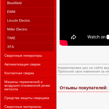
BlueWeld
EWM
Lincoln Electric
Miller Electric
TIME
ЭТА
Сварочные генераторы
Автоматизация сварки
Корректировка цен на сайте ве
Приносим свои извинения за не
Контактная сварка
Машины термической и
воздушно-плазменной резки
Отзывы покупателей: 
металла
Средства защиты сварщика
Сварочные материалы