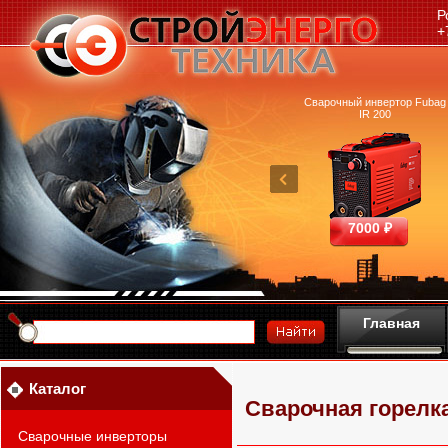
Р
+
очный аппарат Ресанта
Машина термической резки
Сварочный инвертор Fubag
САИПА-200 ММА
FUBAG INCUT10
IR 200
25390 ₽
460700 ₽
7000 ₽
Главная
Каталог
Сварочная горелк
Сварочные инверторы