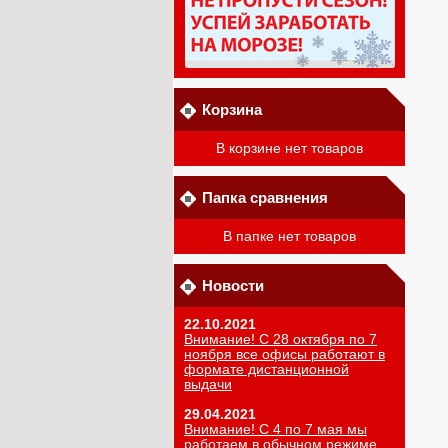
Корзина
В корзине нет товаров
Папка сравнения
В папке нет товаров
Новости
22.10.2021
Внимание! С 28 октября по 7
ноября все офисы работают в
формате дистанционной
выдачи
29.04.2021
Внимание! С 4 по 7 мая мы
работаем в обычном режиме