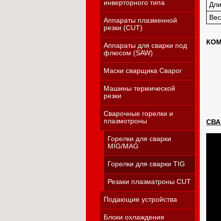
инверторного типа
Дли
Вес
Аппараты плазменной
резки (CUT)
КОМ
Аппараты для сварки под
флюсом (SAW)
Маски сварщика Сварог
Машины термической
резки
Сварочные горелки и
плазмотроны
СВА
Горелки для сварки
MIG/MAG
Горелки для сварки TIG
Резаки плазматроны CUT
Подающие устройства
Блоки охлаждения