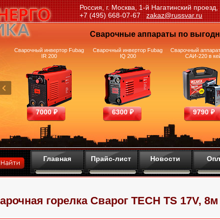
Россия, г. Москва, 1-й Нагатинский проезд,
+7 (495) 668-07-67
zakaz@russvar.ru
Сварочные аппараты по выгод
и
Сварочный инвертор Fubag
Сварочный инвертор Fubag
Сварочный аппарат
IR 200
IQ 200
САИ-220 в ке
7000 ₽
6300 ₽
9790 ₽
Главная
Прайс-лист
Новости
Опл
арочная горелка Сварог TECH TS 17V, 8м