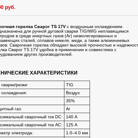
00 руб.
рочная горелка Сварог TS 17V
с воздушным охлаждением.
назначена для ручной дуговой сварки TIG/WIG неплавящимся
тродом в среде инертных газов (Ar) низколегированных и
авеющих сталей, сплавов никеля, меди, а также алюминиевых
вов. Сварочная горелка обладает высокой прочностью и надежнос
лка Сварог TS 17V удобна в применении и совместима с
удованием других производителей.
ХНИЧЕСКИЕ ХАРАКТЕРИСТИКИ
 сварки/резки:
TIG
 охлаждения:
Воздух
35%
итный газ:
Ar
симальный сварочный ток DC:
140 А
симальный сварочный ток AC:
125 А
метр электрода:
1.0–4.0 мм