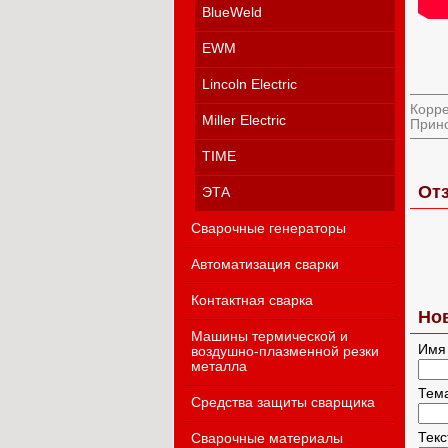
BlueWeld
EWM
Lincoln Electric
Корре
Miller Electric
Прино
TIME
Отз
ЭТА
Сварочные генераторы
Автоматизация сварки
Контактная сварка
Но
Машины термической и
Имя
воздушно-плазменной резки
металла
Тем
Средства защиты сварщика
Тек
Сварочные материалы