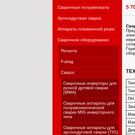
5 7
Сварочные полуавтоматы
Аргонодуговая сварка
Сва
Аппараты плазменной резки
Пред
элек
нерж
Сварочное оборудование
спла
Горе
Ресанта
обор
Fubag
ТЕ
Сварог
Тип
Сварочные инверторы для
ручной дуговой сварки
Тип
(MMA)
ПН:
Сварочные аппараты для
Защ
полуавтоматической
сварки MIG инверторного
Мак
типа
Мак
Сварочные аппараты для
Диа
аргонодуговой сварки (TIG)