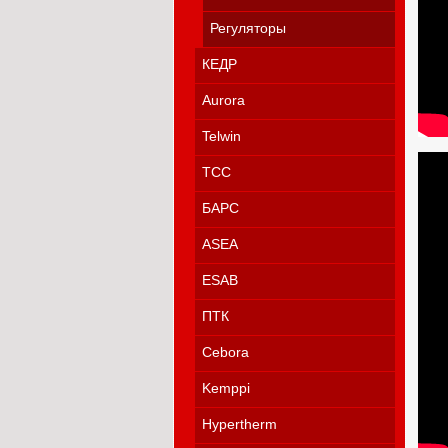
Регуляторы
КЕДР
Aurora
Telwin
ТСС
БАРС
ASEA
ESAB
ПТК
Cebora
Kemppi
Hypertherm