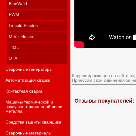
BlueWeld
EWM
Lincoln Electric
Miller Electric
TIME
ЭТА
Сварочные генераторы
Корректировка цен на сайте ве
Приносим свои извинения за не
Автоматизация сварки
Контактная сварка
Отзывы покупателей: 
Машины термической и
воздушно-плазменной резки
металла
Средства защиты сварщика
Сварочные материалы