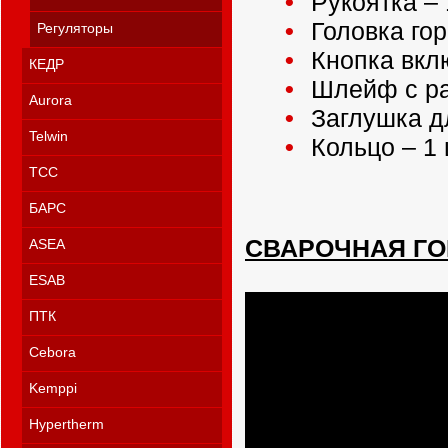
Рукоятка – 
Головка гор
Регуляторы
Кнопка вклю
КЕДР
Шлейф с ра
Aurora
Заглушка д
Telwin
Кольцо – 1 
ТСС
БАРС
СВАРОЧНАЯ ГО
ASEA
ESAB
ПТК
Cebora
Kemppi
Hypertherm