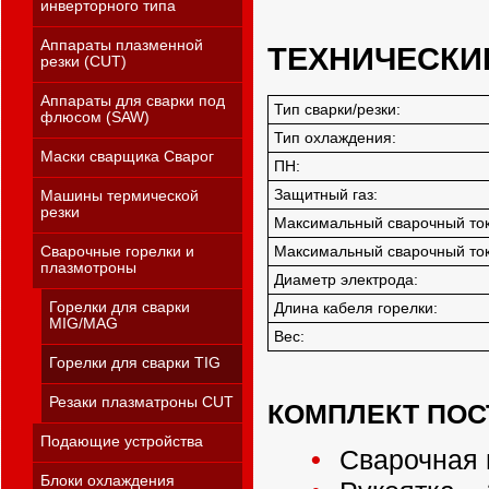
инверторного типа
Аппараты плазменной
ТЕХНИЧЕСКИ
резки (CUT)
Аппараты для сварки под
Тип сварки/резки:
флюсом (SAW)
Тип охлаждения:
Маски сварщика Сварог
ПН:
Защитный газ:
Машины термической
резки
Максимальный сварочный ток
Сварочные горелки и
Максимальный сварочный ток
плазмотроны
Диаметр электрода:
Горелки для сварки
Длина кабеля горелки:
MIG/MAG
Вес:
Горелки для сварки TIG
Резаки плазматроны CUT
КОМПЛЕКТ ПОС
Подающие устройства
Сварочная г
Блоки охлаждения