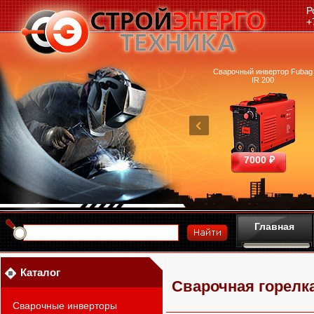
Р
+
очный аппарат Ресанта
Машина термической резки
Сварочный инвертор Fubag
САИПА-200 ММА
FUBAG INCUT10
IR 200
25390 ₽
460700 ₽
7000 ₽
Главная
Каталог
Сварочная горелка
Сварочные инверторы