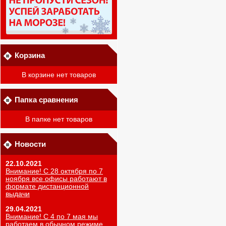
Корзина
В корзине нет товаров
Папка сравнения
В папке нет товаров
Новости
22.10.2021
Внимание! С 28 октября по 7
ноября все офисы работают в
формате дистанционной
выдачи
29.04.2021
Внимание! С 4 по 7 мая мы
работаем в обычном режиме