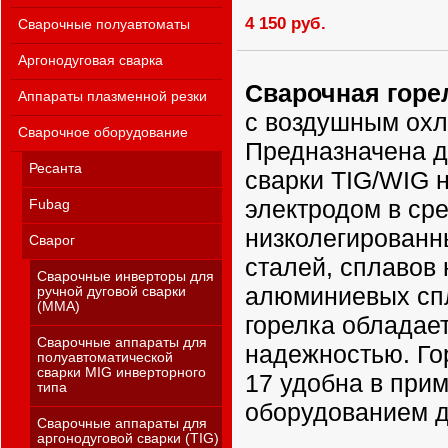
4 150 руб.
Сварочные полуавтоматы
Аргонодуговая сварка
Сварочная горе
Аппараты плазменной резки
с воздушным ох
Сварочное оборудование
Предназначена д
Ресанта
сварки TIG/WIG
электродом в сре
Fubag
низколегирован
Сварог
сталей, сплавов 
Сварочные инверторы для
алюминиевых сп
ручной дуговой сварки
(MMA)
горелка обладае
Сварочные аппараты для
надежностью. Го
полуавтоматической
сварки MIG инверторного
17 удобна в при
типа
оборудованием д
Сварочные аппараты для
аргонодуговой сварки (TIG)